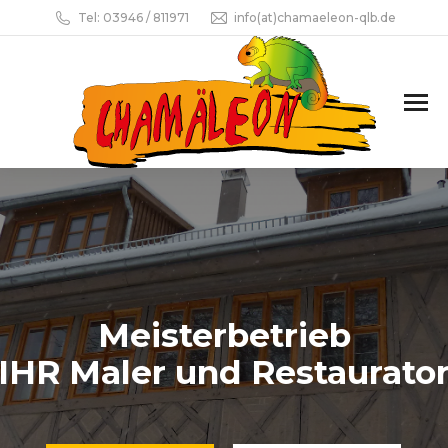
Tel: 03946 / 811971
info(at)chamaeleon-qlb.de
Meisterbetrieb
IHR Maler und Restaurato